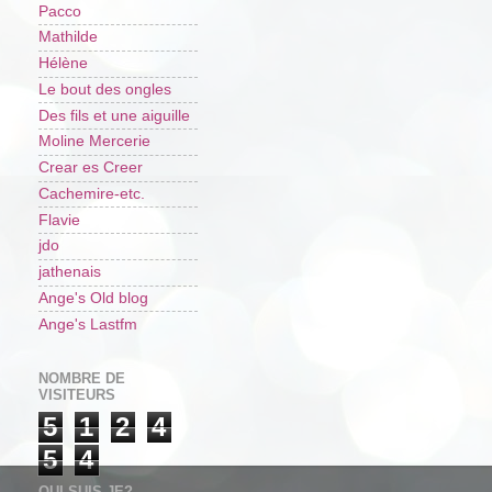
Pacco
Mathilde
Hélène
Le bout des ongles
Des fils et une aiguille
Moline Mercerie
Crear es Creer
Cachemire-etc.
Flavie
jdo
jathenais
Ange's Old blog
Ange's Lastfm
NOMBRE DE
VISITEURS
5
1
2
4
5
4
QUI SUIS-JE?