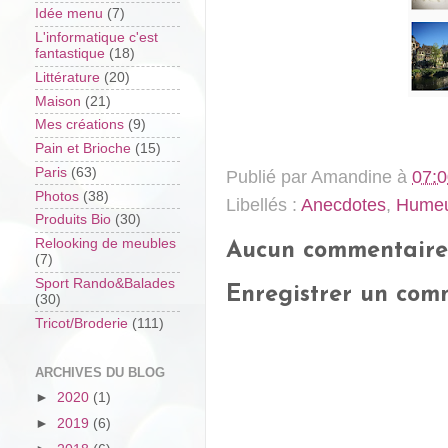
Idée menu
(7)
L'informatique c'est
fantastique
(18)
Littérature
(20)
Maison
(21)
Mes créations
(9)
Pain et Brioche
(15)
Paris
(63)
Publié par
Amandine
à
07:0
Photos
(38)
Libellés :
Anecdotes
,
Hume
Produits Bio
(30)
Relooking de meubles
Aucun commentaire
(7)
Sport Rando&Balades
Enregistrer un com
(30)
Tricot/Broderie
(111)
ARCHIVES DU BLOG
►
2020
(1)
►
2019
(6)