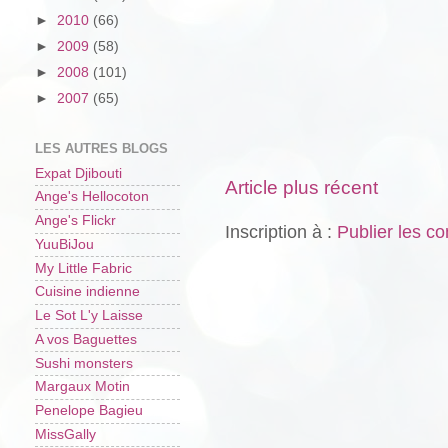
►
2010
(66)
►
2009
(58)
►
2008
(101)
►
2007
(65)
LES AUTRES BLOGS
Expat Djibouti
Article plus récent
Ange's Hellocoton
Ange's Flickr
Inscription à :
Publier les c
YuuBiJou
My Little Fabric
Cuisine indienne
Le Sot L'y Laisse
A vos Baguettes
Sushi monsters
Margaux Motin
Penelope Bagieu
MissGally